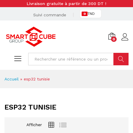
Livraison gratuite à partir de 300 DT !
TND
Suivi commande
0
Cherche
Accueil
»
esp32 tunisie
ESP32 TUNISIE
Afficher