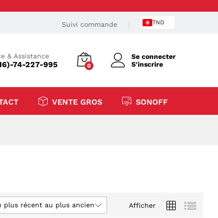
TND
Suivi commande
e & Assistance
Se connecter
16)-74-227-995
S'inscrire
0
TACT
VENTE GROS
SONOFF
u plus récent au plus ancien
Afficher