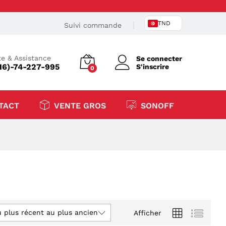
TND
Suivi commande
e & Assistance
Se connecter
16)-74-227-995
S'inscrire
0
TACT
VENTE GROS
SONOFF
u plus récent au plus ancien
Afficher