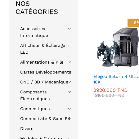
NOS
CATÉGORIES
-
6
Accessoires
Informatique
Afficheur & Éclairage
LED
Alimentations & Pile
Cartes Développements
Elegoo Saturn 4 Ultr
16K
CNC / 3D / Mécanique
2920.000
TND
Composants
3100.000
TND
Électroniques
Connectiques
Connectivité & Sans Fil
Divers
Modules & Capteurs