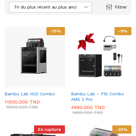
Tri du plus récent au plus ancien
Filtrer
-
15
%
-
9
%
Bambu Lab H2D Combo
Bambu Lab – P1S Combo
AMS 2 Pro
11500.000
TND
13500.000
TND
4990.000
TND
5490.000
TND
En rupture
-
33
%