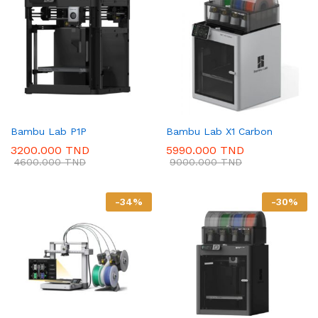
Bambu Lab P1P
Bambu Lab X1 Carbon
3200.000
TND
5990.000
TND
4600.000
TND
9000.000
TND
-
34
%
-
30
%