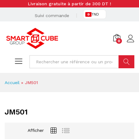
Livraison gratuite à partir de 300 DT !
TND
Suivi commande
0
Cherche
Accueil
»
JM501
JM501
Afficher