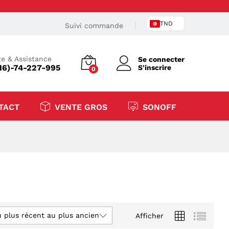
TND
Suivi commande
e & Assistance
Se connecter
16)-74-227-995
S'inscrire
0
TACT
VENTE GROS
SONOFF
u plus récent au plus ancien
Afficher