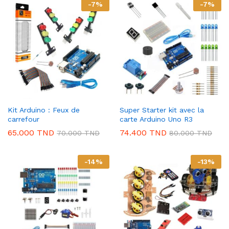
-
7
%
-
7
%
Kit Arduino : Feux de
Super Starter kit avec la
carrefour
carte Arduino Uno R3
65.000
TND
74.400
TND
70.000
TND
80.000
TND
-
14
%
-
13
%