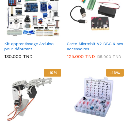
Kit apprentissage Arduino
Carte Micro:bit V2 BBC & ses
pour débutant
accessoires
130.000
TND
125.000
TND
135.000
TND
-
10
%
-
16
%