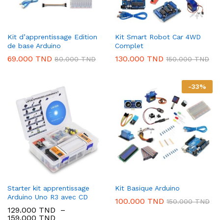
Kit d’apprentissage Edition
Kit Smart Robot Car 4WD
de base Arduino
Complet
69.000
TND
130.000
TND
80.000
TND
150.000
TND
-
33
%
Starter kit apprentissage
Kit Basique Arduino
Arduino Uno R3 avec CD
100.000
TND
150.000
TND
129.000
TND
–
Plage
159.000
TND