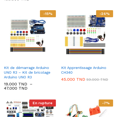
de
prix :
129.000 TND
-
15
%
-
24
%
à
159.000 TND
Kit de démarrage Arduino
Kit Apprentissage Arduino
UNO R3 – Kit de bricolage
CH340
Arduino UNO R3
45.000
TND
59.000
TND
19.000
TND
–
Plage
47.000
TND
de
prix :
19.000 TND
En rupture
-
7
%
à
47.000 TND