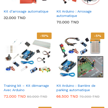
Kit d’arrosage automatique
Kit Arduino : Arrosage
automatique
32.000
TND
70.000
TND
-
10
%
-
5
%
Training kit – Kit démarrage
Kit Arduino : Barrière de
Avec Arduino
parking automatique
72.000
TND
66.500
TND
80.000
TND
70.000
TND