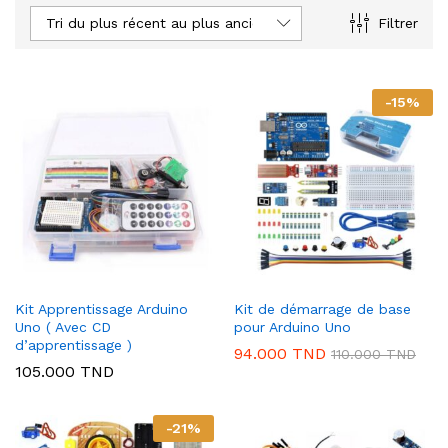
Tri du plus récent au plus ancien
Filtrer
-
15
%
Kit Apprentissage Arduino
Kit de démarrage de base
Uno ( Avec CD
pour Arduino Uno
d’apprentissage )
94.000
TND
110.000
TND
105.000
TND
-
21
%