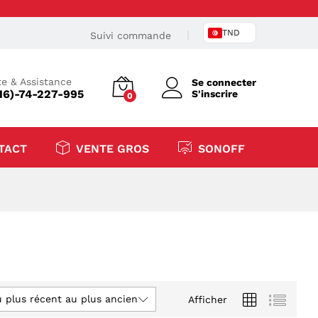
TND
Suivi commande
e & Assistance
Se connecter
16)-74-227-995
S'inscrire
0
TACT
VENTE GROS
SONOFF
u plus récent au plus ancien
Afficher