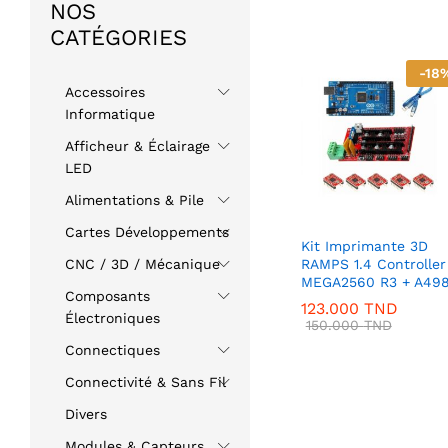
NOS
CATÉGORIES
-
18
Accessoires
Informatique
Afficheur & Éclairage
LED
Alimentations & Pile
Cartes Développements
Kit Imprimante 3D
RAMPS 1.4 Controller
CNC / 3D / Mécanique
MEGA2560 R3 + A49
Composants
123.000
TND
Électroniques
150.000
TND
Connectiques
Connectivité & Sans Fil
Divers
Modules & Capteurs