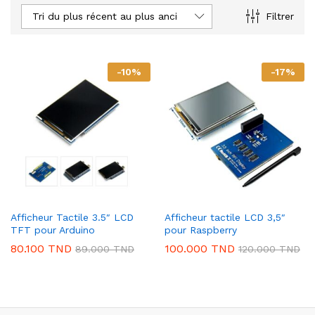
Tri du plus récent au plus ancien
Filtrer
-
10
%
-
17
%
Afficheur Tactile 3.5″ LCD
Afficheur tactile LCD 3,5″
TFT pour Arduino
pour Raspberry
80.100
TND
100.000
TND
89.000
TND
120.000
TND