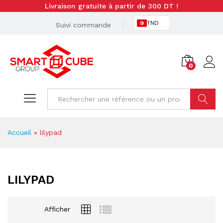
Livraison gratuite à partir de 300 DT !
TND
Suivi commande
0
Cherche
Accueil
»
lilypad
LILYPAD
Afficher