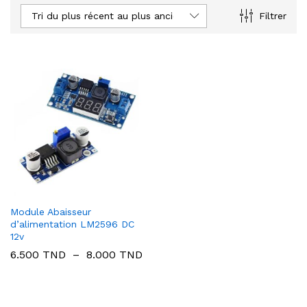
Tri du plus récent au plus ancien
Filtrer
Module Abaisseur
d’alimentation LM2596 DC
12v
Plage
6.500
TND
–
8.000
TND
de
prix :
6.500 TND
à