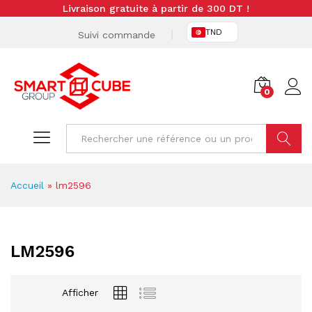
Livraison gratuite à partir de 300 DT !
TND
Suivi commande
0
Cherche
Accueil
»
lm2596
LM2596
Afficher