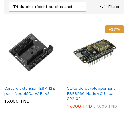
Tri du plus récent au plus ancien
Filtrer
-
37
%
Carte d’extension ESP-12E
Carte de développement
pour NodeMCU WIFI V3
ESP8266 NodeMCU Lua
CP2102
15.000
TND
17.000
TND
27.000
TND