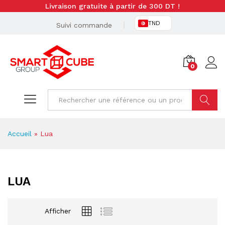
Livraison gratuite à partir de 300 DT !
TND
Suivi commande
0
Cherche
Accueil
»
Lua
LUA
Afficher