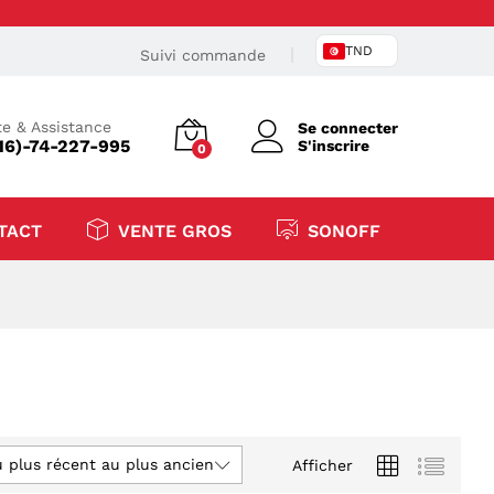
TND
Suivi commande
e & Assistance
Se connecter
16)-74-227-995
S'inscrire
0
TACT
VENTE GROS
SONOFF
u plus récent au plus ancien
Afficher