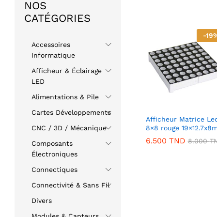
NOS
CATÉGORIES
-
19
Accessoires
Informatique
Afficheur & Éclairage
LED
Alimentations & Pile
Cartes Développements
Afficheur Matrice Le
8×8 rouge 19×12.7x8
CNC / 3D / Mécanique
6.500
TND
8.000
T
Composants
Électroniques
Connectiques
Connectivité & Sans Fil
Divers
Modules & Capteurs