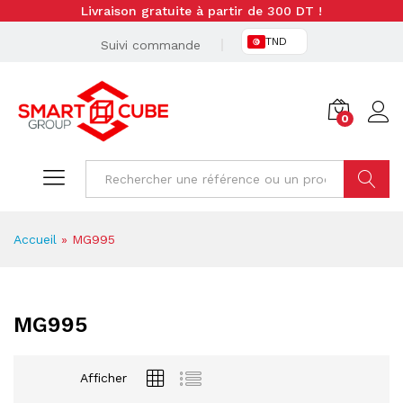
Livraison gratuite à partir de 300 DT !
TND
Suivi commande
0
Cherche
Accueil
»
MG995
MG995
Afficher