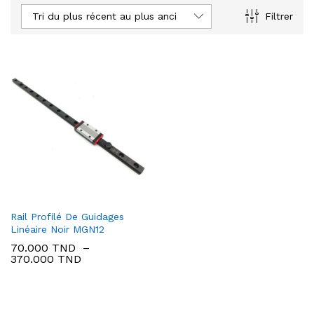
Tri du plus récent au plus ancien
Filtrer
Rail Profilé De Guidages
Linéaire Noir MGN12
70.000
TND
–
Plage
370.000
TND
de
prix :
70.000 TND
à