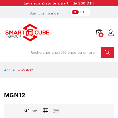
Livraison gratuite à partir de 300 DT !
TND
Suivi commande
0
Cherche
Accueil
»
MGN12
MGN12
Afficher