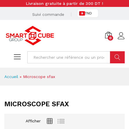
Livraison gratuite à partir de 300 DT !
TND
Suivi commande
0
Cherche
Accueil
»
Microscope sfax
MICROSCOPE SFAX
Afficher