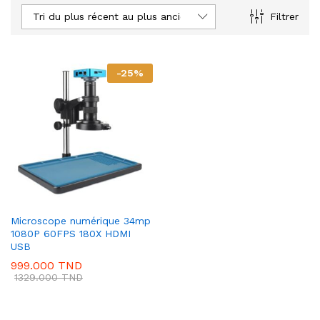
Tri du plus récent au plus ancien
Filtrer
-
25
%
Microscope numérique 34mp
1080P 60FPS 180X HDMI
USB
999.000
TND
1329.000
TND