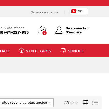
TND
Suivi commande
e & Assistance
Se connecter
16)-74-227-995
S'inscrire
0
TACT
VENTE GROS
SONOFF
u plus récent au plus ancien
Afficher