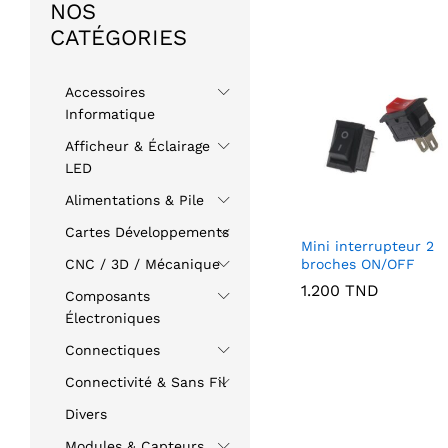
NOS
CATÉGORIES
Accessoires
Informatique
Afficheur & Éclairage
LED
Alimentations & Pile
Cartes Développements
Mini interrupteur 2
broches ON/OFF
CNC / 3D / Mécanique
1.200
TND
Composants
Électroniques
Connectiques
Connectivité & Sans Fil
Divers
Modules & Capteurs