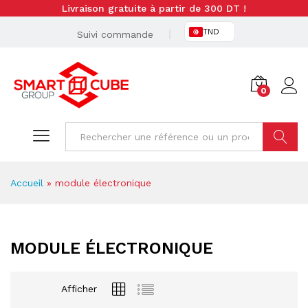
Livraison gratuite à partir de 300 DT !
TND
Suivi commande
0
Cherche
Accueil
»
module électronique
MODULE ÉLECTRONIQUE
Afficher