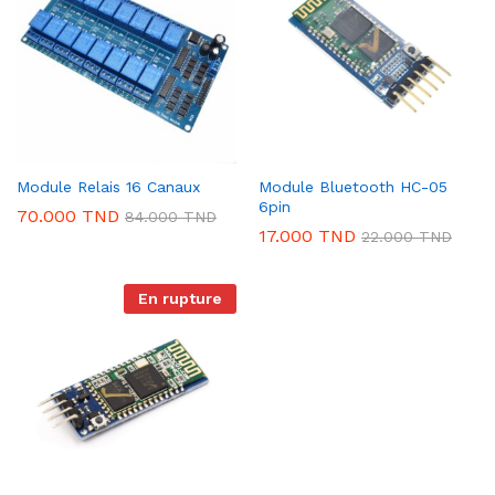
Module Relais 16 Canaux
Module Bluetooth HC-05
6pin
70.000
TND
84.000
TND
17.000
TND
22.000
TND
En rupture