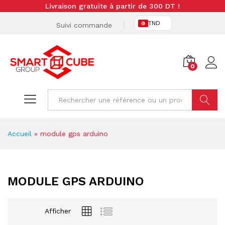
Livraison gratuite à partir de 300 DT !
TND
Suivi commande
0
Cherche
Accueil
»
module gps arduino
MODULE GPS ARDUINO
Afficher