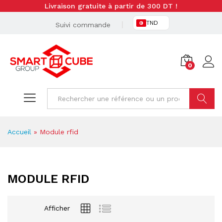
Livraison gratuite à partir de 300 DT !
TND
Suivi commande
0
Cherche
Accueil
»
Module rfid
MODULE RFID
Afficher