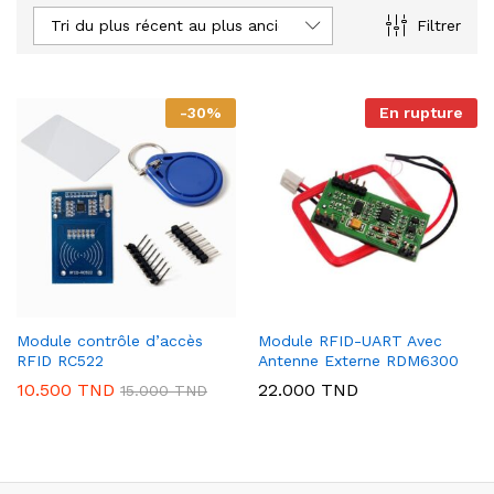
Tri du plus récent au plus ancien
Filtrer
-
30
%
En rupture
Module contrôle d’accès
Module RFID-UART Avec
RFID RC522
Antenne Externe RDM6300
10.500
TND
22.000
TND
15.000
TND