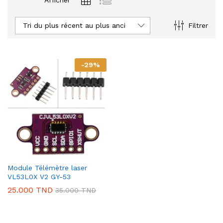
Afficher
Tri du plus récent au plus ancien
Filtrer
-
29
%
Module Télémètre laser
VL53L0X V2 GY-53
25.000
TND
35.000
TND