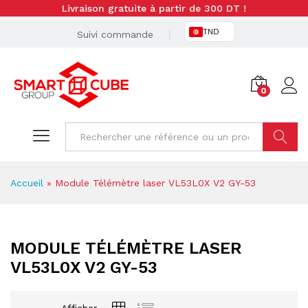
Livraison gratuite à partir de 300 DT !
TND
Suivi commande
0
Cherche
Accueil
»
Module Télémètre laser VL53L0X V2 GY-53
MODULE TÉLÉMÈTRE LASER
VL53L0X V2 GY-53