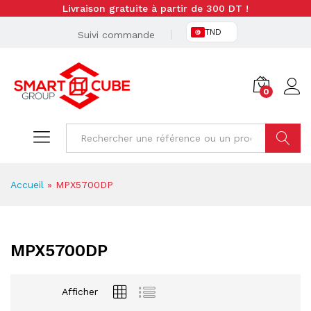
Livraison gratuite à partir de 300 DT !
TND
Suivi commande
0
Cherche
Accueil
»
MPX5700DP
MPX5700DP
Afficher