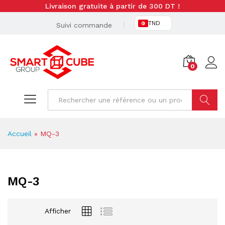
Livraison gratuite à partir de 300 DT !
TND
Suivi commande
0
Cherche
Accueil
»
MQ-3
MQ-3
Afficher