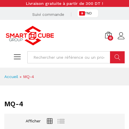
Livraison gratuite à partir de 300 DT !
TND
Suivi commande
0
Cherche
Accueil
»
MQ-4
MQ-4
Afficher