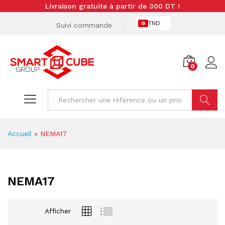
Livraison gratuite à partir de 300 DT !
TND
Suivi commande
0
Cherche
Accueil
»
NEMA17
NEMA17
Afficher