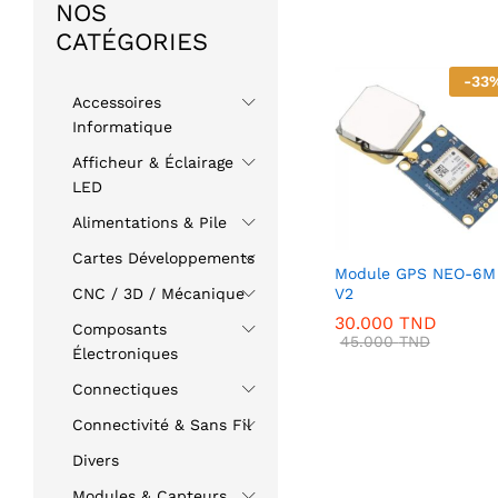
NOS
CATÉGORIES
-
33
Accessoires
Informatique
Afficheur & Éclairage
LED
Alimentations & Pile
Cartes Développements
Module GPS NEO-6M
V2
CNC / 3D / Mécanique
30.000
TND
Composants
45.000
TND
Électroniques
Connectiques
Connectivité & Sans Fil
Divers
Modules & Capteurs