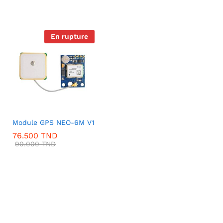
En rupture
Module GPS NEO-6M V1
76.500
TND
90.000
TND