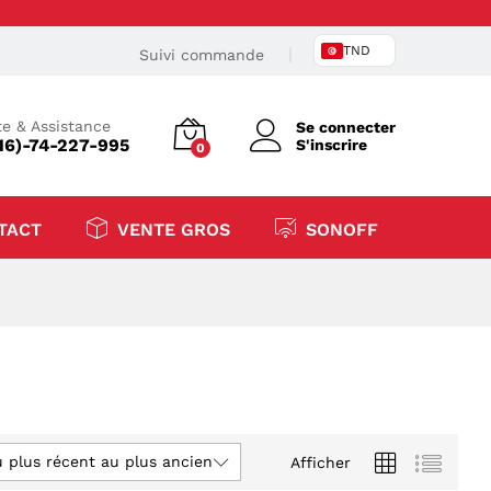
TND
Suivi commande
e & Assistance
Se connecter
16)-74-227-995
S'inscrire
0
TACT
VENTE GROS
SONOFF
u plus récent au plus ancien
Afficher