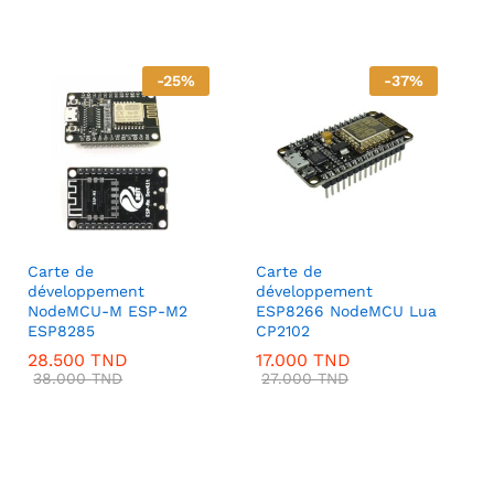
-
25
%
-
37
%
Carte de
Carte de
développement
développement
NodeMCU-M ESP-M2
ESP8266 NodeMCU Lua
ESP8285
CP2102
28.500
TND
17.000
TND
38.000
TND
27.000
TND