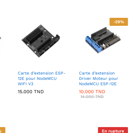
-
29
%
Carte d’extension ESP-
Carte d’extension
12E pour NodeMCU
Driver Moteur pour
WIFI V3
NodeMCU ESP-12E
15.000
TND
10.000
TND
14.000
TND
%
En rupture