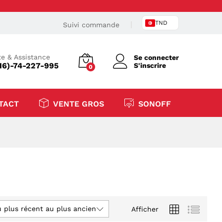
TND
Suivi commande
e & Assistance
Se connecter
16)-74-227-995
S'inscrire
0
TACT
VENTE GROS
SONOFF
u plus récent au plus ancien
Afficher