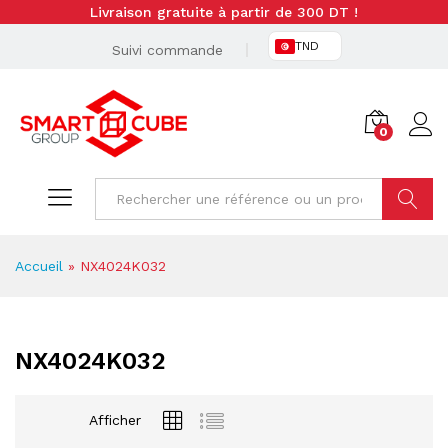
Livraison gratuite à partir de 300 DT !
TND
Suivi commande
0
Cherche
Accueil
»
NX4024K032
NX4024K032
Afficher