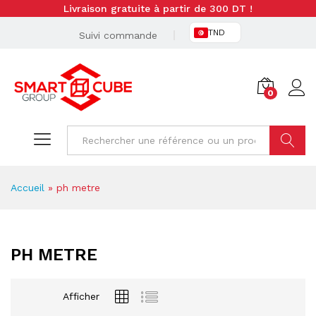
Livraison gratuite à partir de 300 DT !
TND
Suivi commande
0
Cherche
Accueil
»
ph metre
PH METRE
Afficher