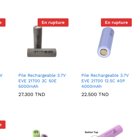
e
En rupture
En rupture
7V
Pile Rechargeable 3.7V
Pile Rechargeable 3.7V
EVE 21700 3C 50E
EVE 21700 12.5C 40P
5000mAh
4000mAh
27.300
TND
22.500
TND
e