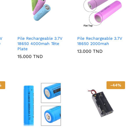
7V
Pile Rechargeable 3.7V
Pile Rechargeable 3.7V
0
18650 4000mah Tête
18650 2000mah
Plate
13.000
TND
15.000
TND
%
-
44
%