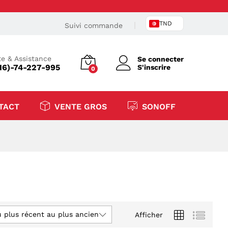
TND
Suivi commande
e & Assistance
Se connecter
16)-74-227-995
S'inscrire
0
TACT
VENTE GROS
SONOFF
u plus récent au plus ancien
Afficher