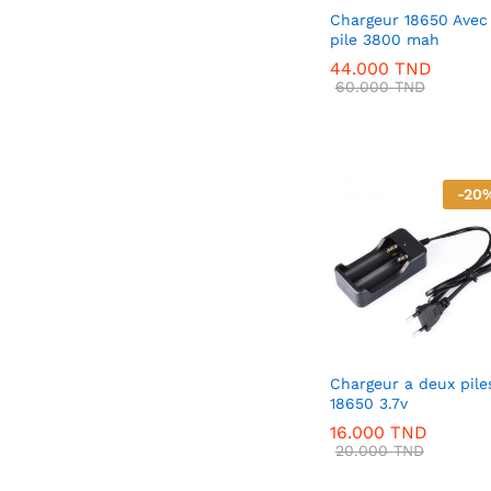
Chargeur 18650 Avec
pile 3800 mah
44.000
TND
60.000
TND
-
20
Chargeur a deux pile
18650 3.7v
16.000
TND
20.000
TND