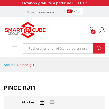
Livraison gratuite à partir de 300 DT !
TND
Suivi commande
0
Cherche
Accueil
»
pince rj11
PINCE RJ11
Afficher