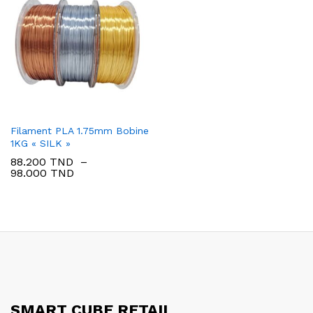
Filament PLA 1.75mm Bobine
1KG « SILK »
88.200
TND
–
Plage
98.000
TND
de
prix :
88.200 TND
à
98.000 TND
SMART CUBE RETAIL