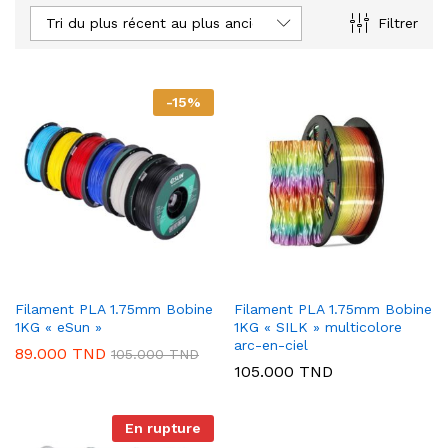
Tri du plus récent au plus ancien
Filtrer
-
15
%
Filament PLA 1.75mm Bobine
Filament PLA 1.75mm Bobine
1KG « eSun »
1KG « SILK » multicolore
arc-en-ciel
89.000
TND
105.000
TND
105.000
TND
En rupture