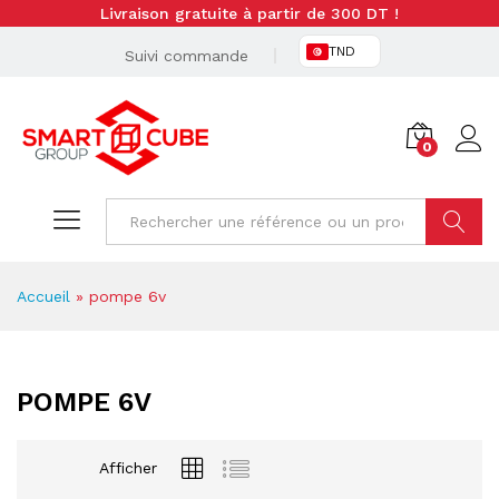
Livraison gratuite à partir de 300 DT !
TND
Suivi commande
0
Cherche
Accueil
»
pompe 6v
POMPE 6V
Afficher