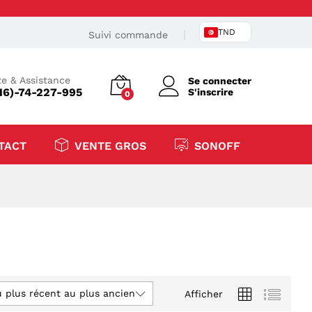
TND
Suivi commande
e & Assistance
Se connecter
16)-74-227-995
S'inscrire
0
TACT
VENTE GROS
SONOFF
u plus récent au plus ancien
Afficher