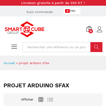
Livraison gratuite à partir de 300 DT !
TND
Suivi commande
0
Cherche
Accueil
»
projet arduino sfax
PROJET ARDUINO SFAX
Afficher