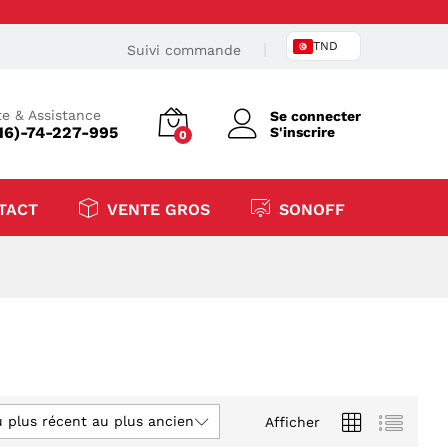
TND
Suivi commande
e & Assistance
Se connecter
16)-74-227-995
S'inscrire
0
TACT
VENTE GROS
SONOFF
u plus récent au plus ancien
Afficher