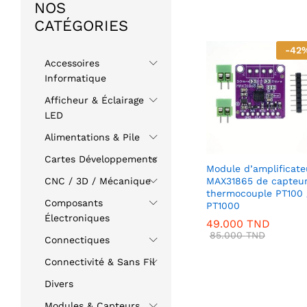
NOS
CATÉGORIES
-
42
Accessoires
Informatique
Afficheur & Éclairage
LED
Alimentations & Pile
Cartes Développements
Module d’amplificate
MAX31865 de capteu
CNC / 3D / Mécanique
thermocouple PT100 
Composants
PT1000
Électroniques
49.000
TND
85.000
TND
Connectiques
Connectivité & Sans Fil
Divers
Modules & Capteurs