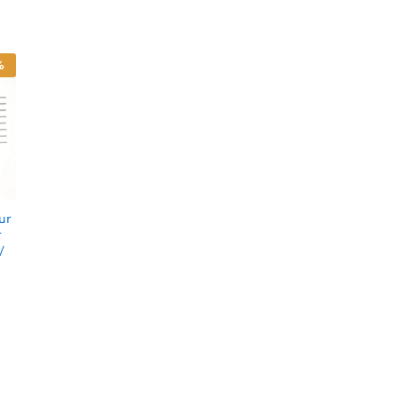
%
ur
r
/