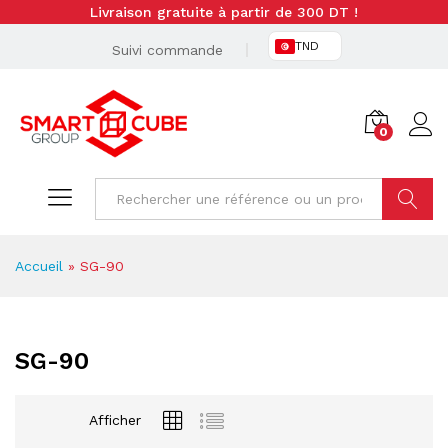
Livraison gratuite à partir de 300 DT !
TND
Suivi commande
0
Cherche
Accueil
»
SG-90
SG-90
Afficher