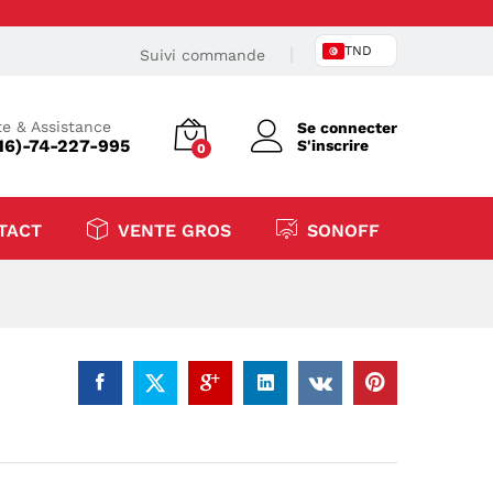
TND
Suivi commande
e & Assistance
Se connecter
16)-74-227-995
S'inscrire
0
TACT
VENTE GROS
SONOFF