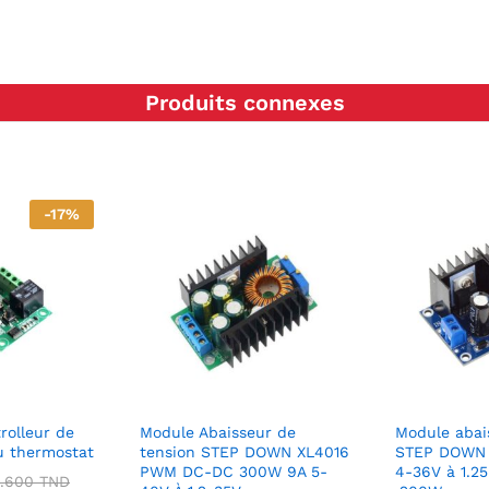
Produits connexes
-
17
%
olleur de
Module Abaisseur de
Module abai
u thermostat
tension STEP DOWN XL4016
STEP DOWN
PWM DC-DC 300W 9A 5-
4-36V à 1.2
2.600
TND