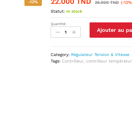
22.000
TND
-
12
%
25.000
TND
(-12%
Statut:
In stock
Quantité:
Thermostat
Ajouter au pa
Contrôleur
De
Température
Numérique
Category:
Régulateur Tension & Vitesse
Double
Tags:
Contrôleur
,
contrôleur températu
Affichage
quantité