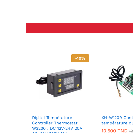
-
10
%
Digital Température
XH-W1209 Contr
Controller Thermostat
température d
W3230 : DC 12V-24V 20A |
10.500
TND
1