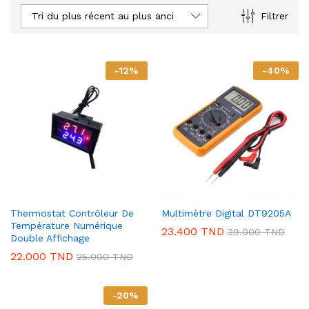
Tri du plus récent au plus ancien
Filtrer
-
12
%
-
40
%
Thermostat Contrôleur De
Multimètre Digital DT9205A
Température Numérique
23.400
TND
39.000
TND
Double Affichage
22.000
TND
25.000
TND
-
20
%