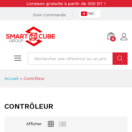
Livraison gratuite à partir de 300 DT !
TND
Suivi commande
0
Cherche
Accueil
»
Contrôleur
CONTRÔLEUR
Afficher