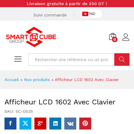
Livraison gratuite à partir de 300 DT !
TND
Suivi commande
0
Cherche
Accueil
»
Nos produits
»
Afficheur LCD 1602 Avec Clavier
Afficheur LCD 1602 Avec Clavier
SKU:
SC-0535