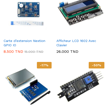
Carte d’extension Nextion
Afficheur LCD 1602 Avec
GPIO IO
Clavier
8.500
TND
26.000
TND
15.000
TND
-
17
%
-
50
%