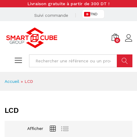
Livraison gratuite à partir de 300 DT !
TND
Suivi commande
0
Cherche
Accueil
»
LCD
LCD
Afficher