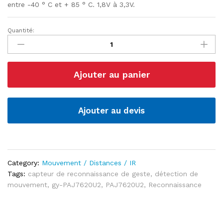
entre -40 ° C et + 85 ° C. 1,8V à 3,3V.
Quantité:
Capteur
de
reconnaissance
de
Ajouter au panier
gestes
multiples,
Module
GY-
Ajouter au devis
PAJ7620U2
quantité
Category:
Mouvement / Distances / IR
Tags:
capteur de reconnaissance de geste
,
détection de
mouvement
,
gy-PAJ7620U2
,
PAJ7620U2
,
Reconnaissance