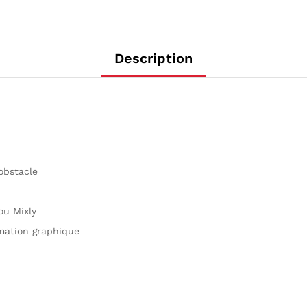
Description
obstacle
ou Mixly
mation graphique