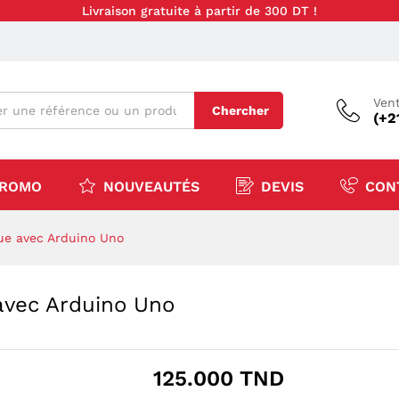
Livraison gratuite à partir de 300 DT !
Vent
Chercher
(+2
ROMO
NOUVEAUTÉS
DEVIS
CON
que avec Arduino Uno
avec Arduino Uno
125.000
TND