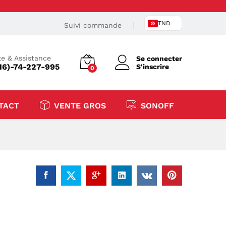
TND
Suivi commande
e & Assistance
Se connecter
16)-74-227-995
S'inscrire
0
TACT
VENTE GROS
SONOFF