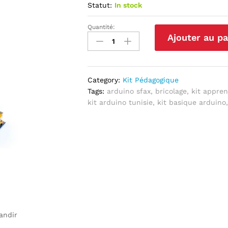
Statut:
In stock
Quantité:
Kit
Ajouter au pa
DIY
Poubelle
automatique
avec
Category:
Kit Pédagogique
Arduino
Tags:
arduino sfax
,
bricolage
,
kit appren
Uno
kit arduino tunisie
,
kit basique arduino
quantité
andir