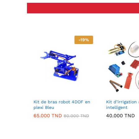
-
19
%
Kit de bras robot 4DOF en
Kit d’irrigatio
plexi Bleu
intelligent
65.000
TND
40.000
TND
80.000
TND