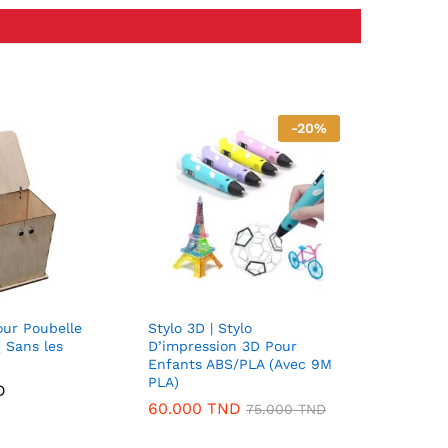
-
20
%
our Poubelle
Stylo 3D | Stylo
( Sans les
D’impression 3D Pour
Enfants ABS/PLA (Avec 9M
PLA)
D
60.000
TND
75.000
TND