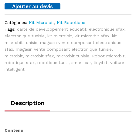
Ajouter au devis
Catégories:
Kit Micro:bit
,
Kit Robotique
Tags:
carte de développement educatif
,
electronique sfax
,
electronique tunisie
,
kit micro:bit
,
kit micro:bit sfax
,
kit
micro:bit tunisie
,
magasin vente composant electronique
sfax
,
magasin vente composant electronique tunisie
,
micro:bit
,
micro:bit sfax
,
micro:bit tunisie
,
Robot micro:bit
,
robotique sfax
,
robotique tunis
,
smart car
,
tiny:bit
,
voiture
intelligent
Description
Contenu