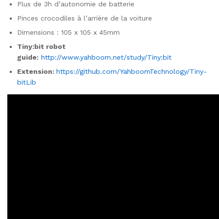
Plus de 3h d’autonomie de batterie
Pinces crocodiles à l’arrière de la voiture
Dimensions : 105 x 105 x 45mm
Tiny:bit robot
guide:
http://www.yahboom.net/study/Tiny:bit
Extension:
https://github.com/YahboomTechnology/Tiny-
bitLib