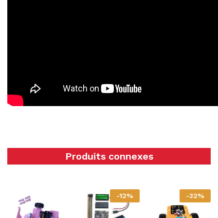
Produits connexes
-
12
%
-
32
%