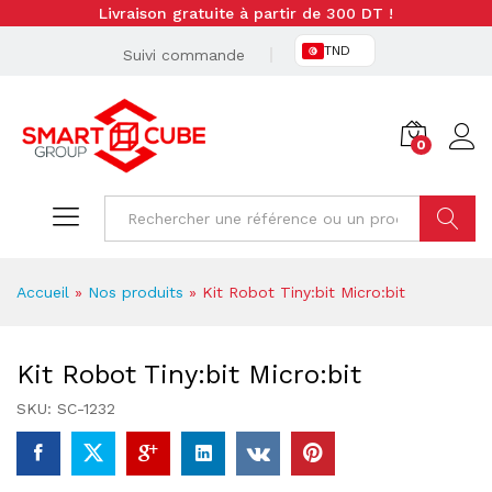
Livraison gratuite à partir de 300 DT !
TND
Suivi commande
0
Cherche
Accueil
»
Nos produits
»
Kit Robot Tiny:bit Micro:bit
Kit Robot Tiny:bit Micro:bit
SKU:
SC-1232