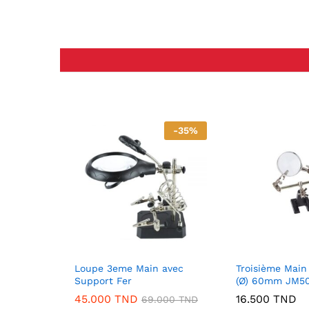
-
35
%
Loupe 3eme Main avec
Troisième Main
Support Fer
(Ø) 60mm JM50
45.000
TND
16.500
TND
69.000
TND