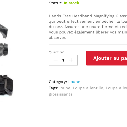
Statut:
In stock
Hands Free Headband Magnifying Glass:
qui peut effectivement empêcher la lou
du nez. Assurer une usure ferme et rédui
Vous pouvez également libérer vos main
observer.
Quantité:
Loupe
Ajouter au pa
à
lentille
optique
10X
Category:
Loupe
15X
Tags:
loupe
,
Loupe à lentille
,
Loupe à le
20X
grossissants
25X
quantité