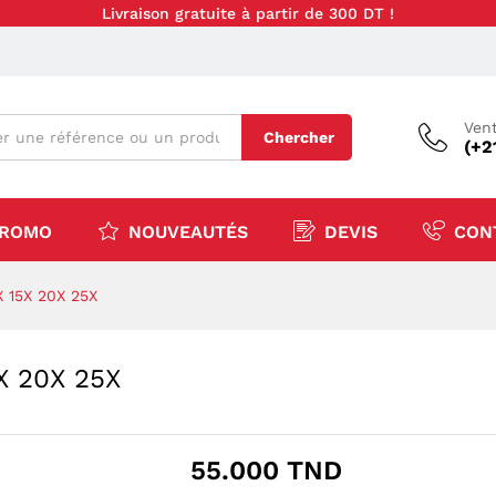
Livraison gratuite à partir de 300 DT !
Vent
Chercher
(+2
ROMO
NOUVEAUTÉS
DEVIS
CON
X 15X 20X 25X
5X 20X 25X
55.000
TND