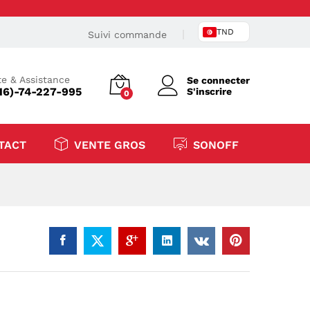
TND
Suivi commande
e & Assistance
Se connecter
16)-74-227-995
S'inscrire
0
TACT
VENTE GROS
SONOFF