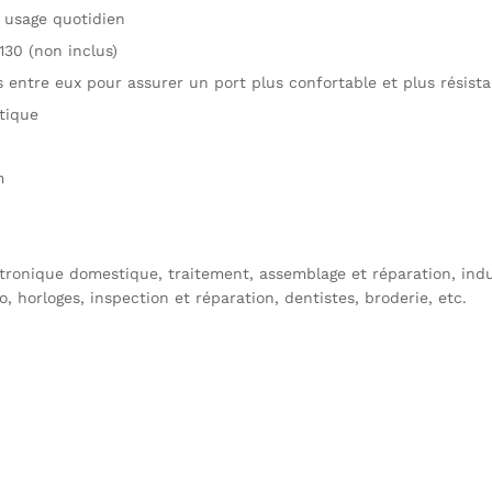
n usage quotidien
130 (non inclus)
s entre eux pour assurer un port plus confortable et plus résist
ptique
m
lectronique domestique, traitement, assemblage et réparation, in
, horloges, inspection et réparation, dentistes, broderie, etc.