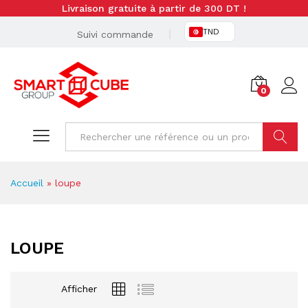
Livraison gratuite à partir de 300 DT !
TND
Suivi commande
0
Cherche
Accueil
»
loupe
LOUPE
Afficher