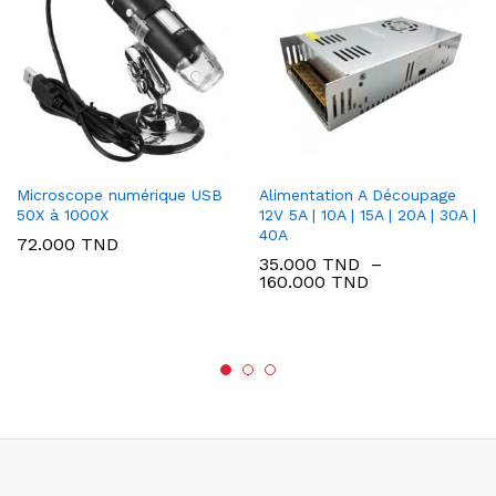
Microscope numérique USB
Alimentation A Découpage
50X à 1000X
12V 5A | 10A | 15A | 20A | 30A |
40A
72.000
TND
35.000
TND
–
Plage
160.000
TND
de
prix :
35.000 TND
à
160.000 TND