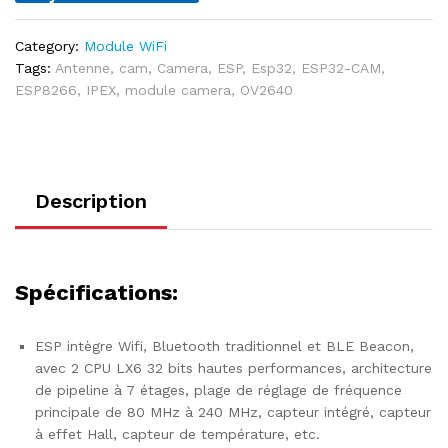
Category:
Module WiFi
Tags:
Antenne
,
cam
,
Camera
,
ESP
,
Esp32
,
ESP32-CAM
,
ESP8266
,
IPEX
,
module camera
,
OV2640
Description
Spécifications:
ESP intègre Wifi, Bluetooth traditionnel et BLE Beacon,
avec 2 CPU LX6 32 bits hautes performances, architecture
de pipeline à 7 étages, plage de réglage de fréquence
principale de 80 MHz à 240 MHz, capteur intégré, capteur
à effet Hall, capteur de température, etc.