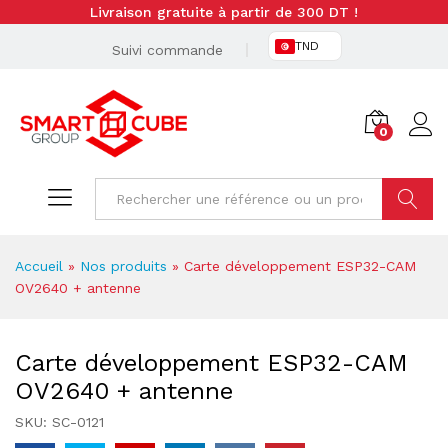
Livraison gratuite à partir de 300 DT !
TND
Suivi commande
0
Cherche
Accueil
»
Nos produits
»
Carte développement ESP32-CAM
OV2640 + antenne
Carte développement ESP32-CAM
OV2640 + antenne
SKU:
SC-0121