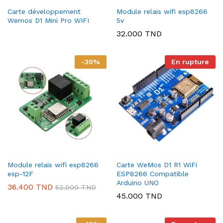
Carte développement
Module relais wifi esp8266
Wemos D1 Mini Pro WIFI
5v
32.000
TND
-
30
%
En rupture
Module relais wifi esp8266
Carte WeMos D1 R1 WiFi
esp-12F
ESP8266 Compatible
Arduino UNO
36.400
TND
52.000
TND
45.000
TND