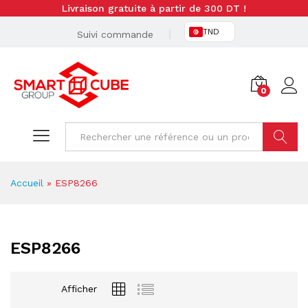
Livraison gratuite à partir de 300 DT !
TND
Suivi commande
0
Cherche
Accueil
»
ESP8266
ESP8266
Afficher