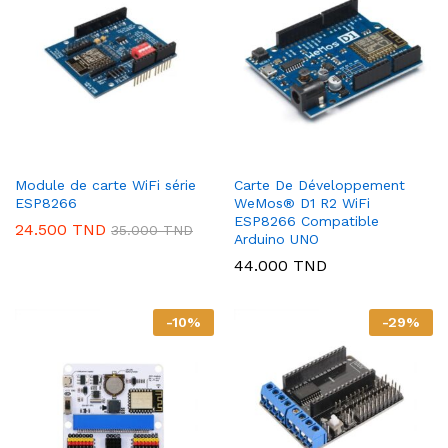
38.000 TND
Module de carte WiFi série
Carte De Développement
ESP8266
WeMos® D1 R2 WiFi
ESP8266 Compatible
24.500
TND
35.000
TND
Arduino UNO
44.000
TND
-
10
%
-
29
%