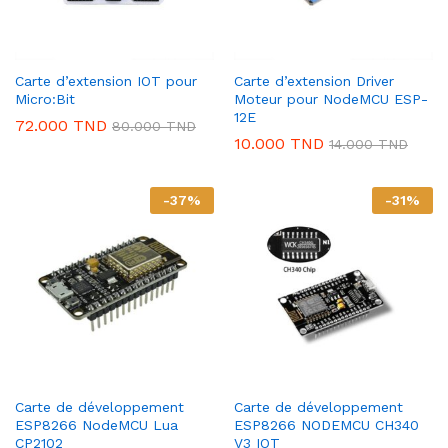
Carte d’extension IOT pour
Carte d’extension Driver
Micro:Bit
Moteur pour NodeMCU ESP-
12E
72.000
TND
80.000
TND
10.000
TND
14.000
TND
-
37
%
-
31
%
Carte de développement
Carte de développement
ESP8266 NodeMCU Lua
ESP8266 NODEMCU CH340
CP2102
V3 IOT