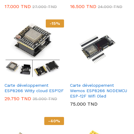
17.000
TND
16.500
TND
27.000
TND
24.000
TND
-
15
%
Carte développement
Carte développement
ESP8266 Witty cloud ESP12F
Wemos ESP8266 NODEMCU
ESP-12F Wifi Oled
29.750
TND
35.000
TND
75.000
TND
-
40
%