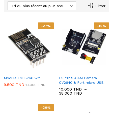
Tri du plus récent au plus ancien
Filtrer
-
27
%
-
12
%
Module ESP8266 wifi
ESP32 S-CAM Camera
OV2640 & Port micro USB
9.500
TND
13.000
TND
10.000
TND
–
Plage
38.000
TND
de
prix :
10.000 TND
-
30
%
à