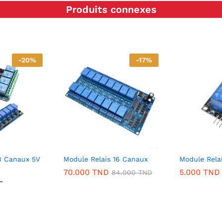
Produits connexes
-
20
%
-
17
%
8 Canaux 5V
Module Relais 16 Canaux
Module Rela
70.000
TND
5.000
TND
84.000
TND
–
lage
e
ix :
4.000 TND