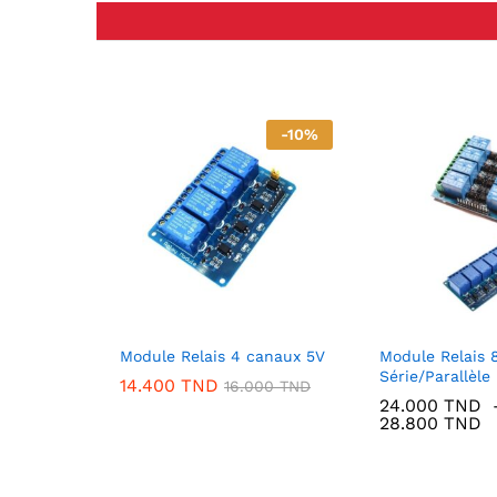
-
10
%
Module Relais 4 canaux 5V
Module Relais 
Série/Parallèle
14.400
TND
16.000
TND
24.000
TND
P
28.800
TND
d
pr
2
à