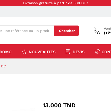
Livraison gratuite à partir de 300 DT !
Vent
Chercher
(+2
ROMO
NOUVEAUTÉS
DEVIS
CON
v DC
C
13.000
TND