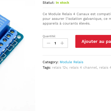
Statut:
In stock
Ce Module Relais 4 Canaux est compatib
pour assurer l’isolation galvanique, 
appareils à courants élevés.
Quantité:
Module
Ajouter au pa
Relais
4
canaux
12v
Category:
Module Relais
DC
Tags:
relais 12v
,
relais 4 channel
,
relais
quantité