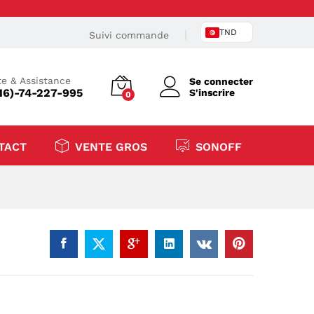
TND
Suivi commande
e & Assistance
Se connecter
16)-74-227-995
S'inscrire
0
TACT
VENTE GROS
SONOFF