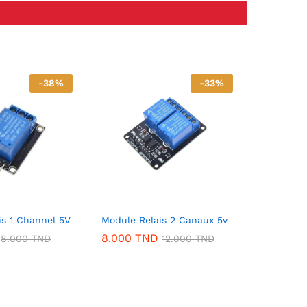
-
38
%
-
33
%
is 1 Channel 5V
Module Relais 2 Canaux 5v
8.000
TND
8.000
TND
12.000
TND