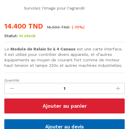
Survolez l'image pour l'agrandir
14.400
TND
16.000
TND
(-10%)
Statut:
In stock
Le
Module de Relais 5v à 4 Canaux
est une carte interface.
Il est utilisé pour contrôler divers appareils, et d’autres
équipements au moyen de courant fort comme de moteur
haut tension et lampe 220v et autres machines industrielles.
Quantité:
Module
Relais
4
canaux
Ajouter au panier
5V
quantité
Ajouter au devis