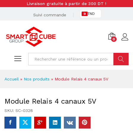
Livraison gratuite à partir de 300 DT !
TND
Suivi commande
0
Cherche
Accueil
»
Nos produits
»
Module Relais 4 canaux 5V
Module Relais 4 canaux 5V
SKU:
SC-0328