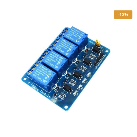
-
10
%